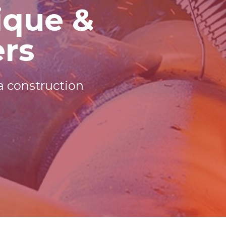
ique &
ers
la construction