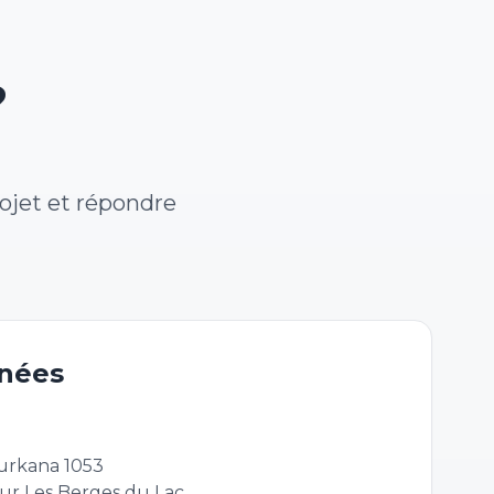
?
rojet et répondre
nées
urkana 1053
ur Les Berges du Lac